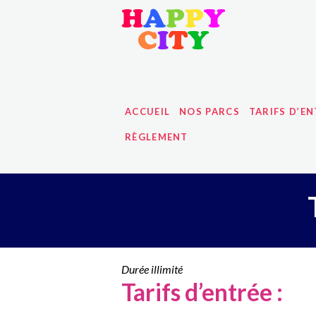
H
A
P
P
Y
C
I
T
Y
ACCUEIL
NOS PARCS
TARIFS D’EN
RÈGLEMENT
Durée illimité
Tarifs d’entrée :