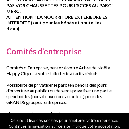
PAS VOS CHAUSSETTES POUR L’ACCES AU PARC!
MERCI.
ATTENTION ! LA NOURRITURE EXTERIEURE EST
INTERDITE (sauf pour les bébés et bouteilles
d’eau).
Comités d’entreprise
Comités d’Entreprise, pensez à votre Arbre de Noël à
Happy City et à votre billetterie à tarifs réduits.
Possibilité de privatiser le parc (en dehors des jours
d’ouverture au public) ou de semi-privatiser une partie
(pendant les jours d’ouverture au public) pour des
GRANDS groupes, entreprises.
Nous contacter pour plus de renseignements.
Ce site utilise des cookies pour améliorer votre expérience.
Continuer la navigation sur ce site implique votre acceptation.
2019 – Happy City – Tous droits réservés – Illustration