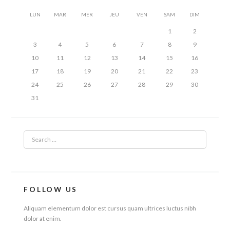
LUN
MAR
MER
JEU
VEN
SAM
DIM
1
2
3
4
5
6
7
8
9
10
11
12
13
14
15
16
17
18
19
20
21
22
23
24
25
26
27
28
29
30
31
SEARCH
FOLLOW US
Aliquam elementum dolor est cursus quam ultrices luctus nibh
dolor at enim.