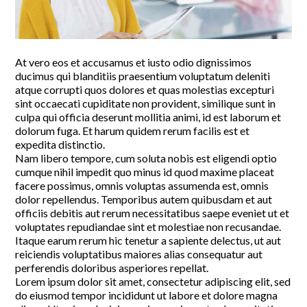
At vero eos et accusamus et iusto odio dignissimos
ducimus qui blanditiis praesentium voluptatum deleniti
atque corrupti quos dolores et quas molestias excepturi
sint occaecati cupiditate non provident, similique sunt in
culpa qui officia deserunt mollitia animi, id est laborum et
dolorum fuga. Et harum quidem rerum facilis est et
expedita distinctio.
Nam libero tempore, cum soluta nobis est eligendi optio
cumque nihil impedit quo minus id quod maxime placeat
facere possimus, omnis voluptas assumenda est, omnis
dolor repellendus. Temporibus autem quibusdam et aut
officiis debitis aut rerum necessitatibus saepe eveniet ut et
voluptates repudiandae sint et molestiae non recusandae.
Itaque earum rerum hic tenetur a sapiente delectus, ut aut
reiciendis voluptatibus maiores alias consequatur aut
perferendis doloribus asperiores repellat.
Lorem ipsum dolor sit amet, consectetur adipiscing elit, sed
do eiusmod tempor incididunt ut labore et dolore magna