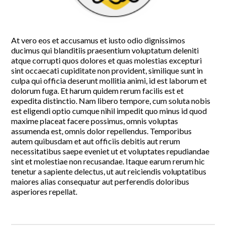
At vero eos et accusamus et iusto odio dignissimos
ducimus qui blanditiis praesentium voluptatum deleniti
atque corrupti quos dolores et quas molestias excepturi
sint occaecati cupiditate non provident, similique sunt in
culpa qui officia deserunt mollitia animi, id est laborum et
dolorum fuga. Et harum quidem rerum facilis est et
expedita distinctio. Nam libero tempore, cum soluta nobis
est eligendi optio cumque nihil impedit quo minus id quod
maxime placeat facere possimus, omnis voluptas
assumenda est, omnis dolor repellendus. Temporibus
autem quibusdam et aut officiis debitis aut rerum
necessitatibus saepe eveniet ut et voluptates repudiandae
sint et molestiae non recusandae. Itaque earum rerum hic
tenetur a sapiente delectus, ut aut reiciendis voluptatibus
maiores alias consequatur aut perferendis doloribus
asperiores repellat.