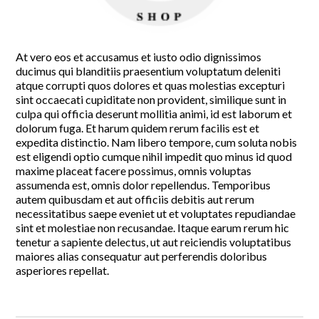
At vero eos et accusamus et iusto odio dignissimos
ducimus qui blanditiis praesentium voluptatum deleniti
atque corrupti quos dolores et quas molestias excepturi
sint occaecati cupiditate non provident, similique sunt in
culpa qui officia deserunt mollitia animi, id est laborum et
dolorum fuga. Et harum quidem rerum facilis est et
expedita distinctio. Nam libero tempore, cum soluta nobis
est eligendi optio cumque nihil impedit quo minus id quod
maxime placeat facere possimus, omnis voluptas
assumenda est, omnis dolor repellendus. Temporibus
autem quibusdam et aut officiis debitis aut rerum
necessitatibus saepe eveniet ut et voluptates repudiandae
sint et molestiae non recusandae. Itaque earum rerum hic
tenetur a sapiente delectus, ut aut reiciendis voluptatibus
maiores alias consequatur aut perferendis doloribus
asperiores repellat.